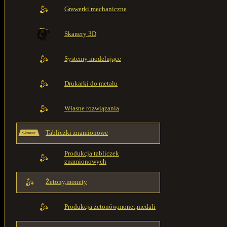
Grawerki mechaniczne
Skanery 3D
Systemy modelujące
Drukarki do metalu
Własne rozwiązania
Tabliczki znamionowe
Produkcja tabliczek
znamionowych
Żetony,monety
Produkcja żetonów,monet,medali