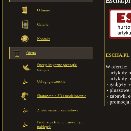
Escha.p
O firmie
Galeria
Kontakt
Oferta
ESCHA.PL
Specjalistyczne pieczątki,
W ofercie:
stemple
- artykuły 
- artykuły 
Usługi grawerskie
- gadgety 
- pluszowe
- zabawki 
Skanowanie 3D i modelowanie
- promocja 
Znakowanie przemysłowe
Produkcja trudno usuwalnych
naklejek